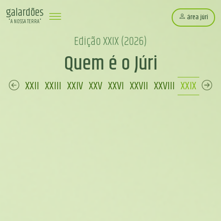
galardões
área júri
"A NOSSA TERRA"
Edição XXIX (2026)
Quem é o Júri
X
XXI
XXII
XXIII
XXIV
XXV
XXVI
XXVII
XXVIII
XXIX