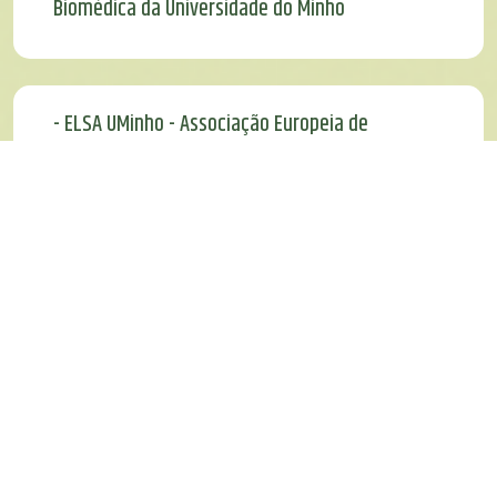
Biomédica da Universidade do Minho
- ELSA UMinho - Associação Europeia de
Estudantes de Direito da Universidade do Minho
- Associação de Estudantes da Escola
Secundária D. Maria II
- JI/Escola Básica de Tebosa