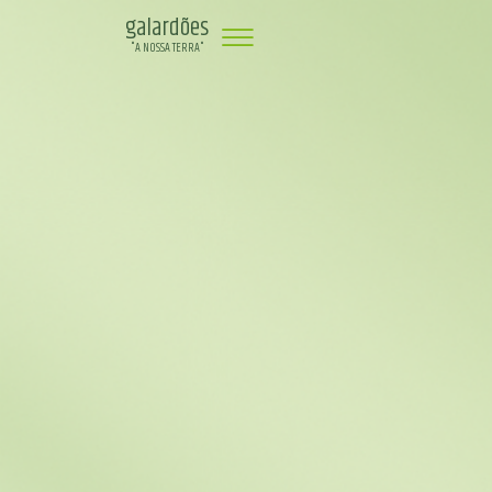
galardões
"A NOSSA TERRA"