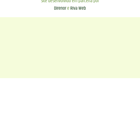
Site desenvolvido em parceria por
Direnor
e
Riva Web