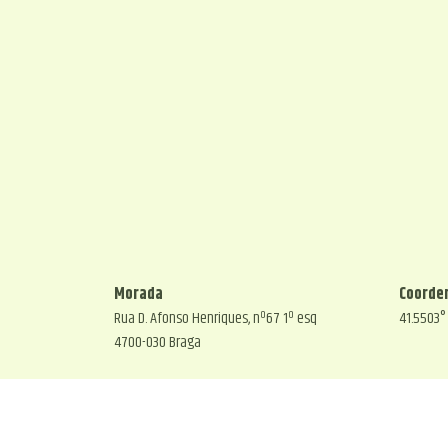
Morada
Coorde
Rua D. Afonso Henriques, nº67 1º esq
41.5503°
4700-030 Braga