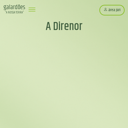
galardões
área júri
"A NOSSA TERRA"
A Direnor