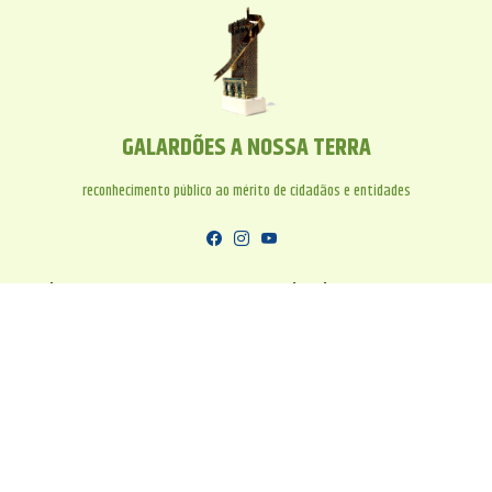
GALARDÕES A NOSSA TERRA
reconhecimento público ao mérito de cidadãos e entidades
Morada
Coordenadas GPS
Rua D. Afonso Henriques, nº67 1º esq
41.5503° N, -8.4201° W
4700-030 Braga
Horário
Contactos
Seg - Sex: 9h - 18h
galardoes@direnor.pt
253 213 201 (chamada para a rede fixa
nacional)